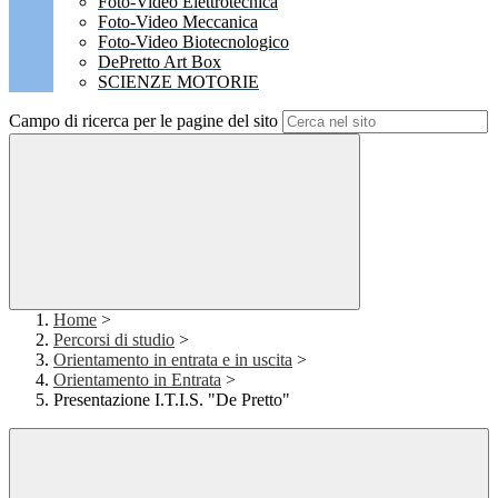
Foto-Video Elettrotecnica
Foto-Video Meccanica
Foto-Video Biotecnologico
DePretto Art Box
SCIENZE MOTORIE
Campo di ricerca per le pagine del sito
Home
>
Percorsi di studio
>
Orientamento in entrata e in uscita
>
Orientamento in Entrata
>
Presentazione I.T.I.S. "De Pretto"