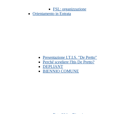
FSL: organizzazione
Orientamento in Entrata
Presentazione I.T.I.S. "De Pretto"
Perché scegliere l'Itis De Pretto?
DEPLIANT
BIENNIO COMUNE