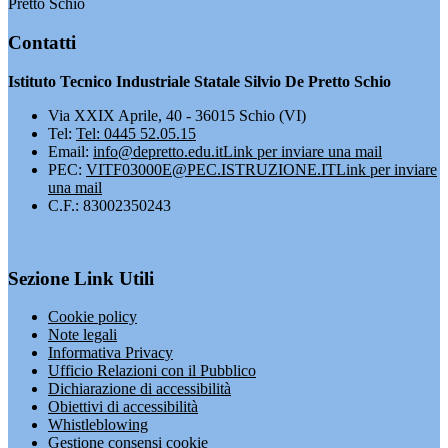
Pretto Schio
Contatti
Istituto Tecnico Industriale Statale Silvio De Pretto Schio
Via XXIX Aprile, 40 - 36015 Schio (VI)
Tel:
Tel: 0445 52.05.15
Email:
info@depretto.edu.it
Link per inviare una mail
PEC:
VITF03000E@PEC.ISTRUZIONE.IT
Link per inviare
una mail
C.F.: 83002350243
Sezione Link Utili
Cookie policy
Note legali
Informativa Privacy
Ufficio Relazioni con il Pubblico
Dichiarazione di accessibilità
Obiettivi di accessibilità
Whistleblowing
Gestione consensi cookie