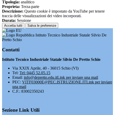
Tipologia:
analitico
Proprieta:
Terza-parte
Descrizione:
Questo cookie è impostato da YouTube per tenere
traccia delle visualizzazioni dei video incorporati.
Durata:
Sessione
Accetta tutti
Salva le preferenze
Istituto Tecnico Industriale Statale Silvio De
Pretto Schio
Contatti
Istituto Tecnico Industriale Statale Silvio De Pretto Schio
Via XXIX Aprile, 40 - 36015 Schio (VI)
Tel:
Tel: 0445 52.05.15
Email:
info@depretto.edu.it
Link per inviare una mail
PEC:
VITF03000E@PEC.ISTRUZIONE.IT
Link per inviare
una mail
C.F.: 83002350243
Sezione Link Utili