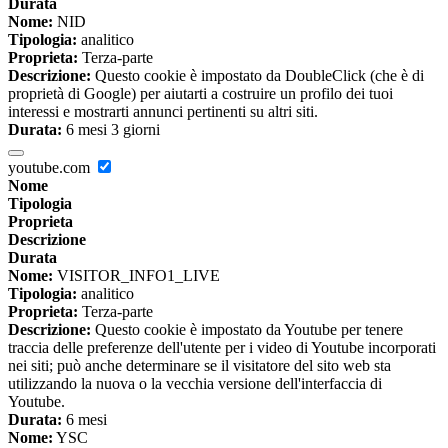
Durata
Nome:
NID
Tipologia:
analitico
Proprieta:
Terza-parte
Descrizione:
Questo cookie è impostato da DoubleClick (che è di
proprietà di Google) per aiutarti a costruire un profilo dei tuoi
interessi e mostrarti annunci pertinenti su altri siti.
Durata:
6 mesi 3 giorni
youtube.com
Nome
Tipologia
Proprieta
Descrizione
Durata
Nome:
VISITOR_INFO1_LIVE
Tipologia:
analitico
Proprieta:
Terza-parte
Descrizione:
Questo cookie è impostato da Youtube per tenere
traccia delle preferenze dell'utente per i video di Youtube incorporati
nei siti; può anche determinare se il visitatore del sito web sta
utilizzando la nuova o la vecchia versione dell'interfaccia di
Youtube.
Durata:
6 mesi
Nome:
YSC