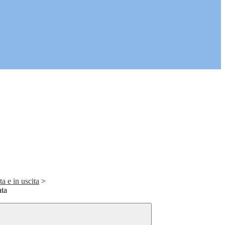
a e in uscita
>
ata