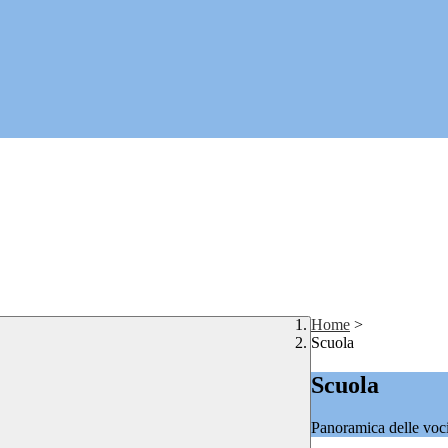
Home
>
Scuola
Scuola
Panoramica delle voc