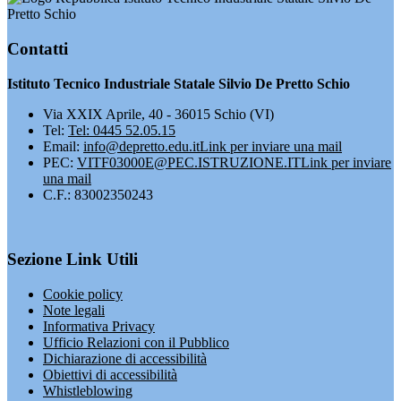
Pretto Schio
Contatti
Istituto Tecnico Industriale Statale Silvio De Pretto Schio
Via XXIX Aprile, 40 - 36015 Schio (VI)
Tel:
Tel: 0445 52.05.15
Email:
info@depretto.edu.it
Link per inviare una mail
PEC:
VITF03000E@PEC.ISTRUZIONE.IT
Link per inviare
una mail
C.F.: 83002350243
Sezione Link Utili
Cookie policy
Note legali
Informativa Privacy
Ufficio Relazioni con il Pubblico
Dichiarazione di accessibilità
Obiettivi di accessibilità
Whistleblowing