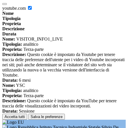
youtube.com
Nome
Tipologia
Proprieta
Descrizione
Durata
Nome:
VISITOR_INFO1_LIVE
Tipologia:
analitico
Proprieta:
Terza-parte
Descrizione:
Questo cookie è impostato da Youtube per tenere
traccia delle preferenze dell'utente per i video di Youtube incorporati
nei siti; può anche determinare se il visitatore del sito web sta
utilizzando la nuova o la vecchia versione dell'interfaccia di
Youtube.
Durata:
6 mesi
Nome:
YSC
Tipologia:
analitico
Proprieta:
Terza-parte
Descrizione:
Questo cookie è impostato da YouTube per tenere
traccia delle visualizzazioni dei video incorporati.
Durata:
Sessione
Accetta tutti
Salva le preferenze
Istituto Tecnico Industriale Statale Silvio De