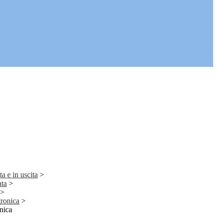
a e in uscita
>
ata
>
>
tronica
>
nica