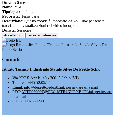
Durata:
6 mesi
Nome:
YSC
Tipologia:
analitico
Proprieta:
Terza-parte
Descrizione:
Questo cookie è impostato da YouTube per tenere
traccia delle visualizzazioni dei video incorporati.
Durata:
Sessione
Accetta tutti
Salva le preferenze
Istituto Tecnico Industriale Statale Silvio De
Pretto Schio
Contatti
Istituto Tecnico Industriale Statale Silvio De Pretto Schio
Via XXIX Aprile, 40 - 36015 Schio (VI)
Tel:
Tel: 0445 52.05.15
Email:
info@depretto.edu.it
Link per inviare una mail
PEC:
VITF03000E@PEC.ISTRUZIONE.IT
Link per inviare
una mail
C.F.: 83002350243