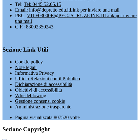
Tel:
Tel: 0445 52.05.15
Email:
info@depretto.edu.it
Link per inviare una mail
PEC:
VITF03000E@PEC.ISTRUZIONE.IT
Link per inviare
una mail
C.F.: 83002350243
Sezione Link Utili
Cookie policy
Note legali
Informativa Privacy
Ufficio Relazioni con il Pubblico
Dichiarazione di accessibilità
Obiettivi di accessibilità
Whistleblowing
Gestione consensi cookie
Amministrazione trasparente
Pagina visualizzata
807520
volte
Sezione Copyright