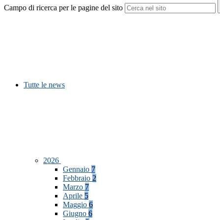
Campo di ricerca per le pagine del sito
Tutte le news
2026
Gennaio
7
Febbraio
2
Marzo
7
Aprile
5
Maggio
6
Giugno
6