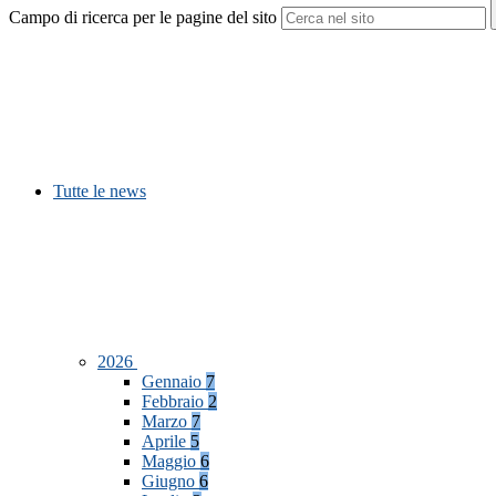
Campo di ricerca per le pagine del sito
Tutte le news
2026
Gennaio
7
Febbraio
2
Marzo
7
Aprile
5
Maggio
6
Giugno
6