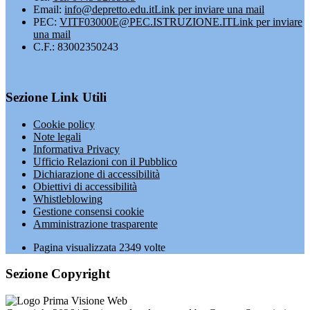
Email:
info@depretto.edu.it
Link per inviare una mail
PEC:
VITF03000E@PEC.ISTRUZIONE.IT
Link per inviare
una mail
C.F.: 83002350243
Sezione Link Utili
Cookie policy
Note legali
Informativa Privacy
Ufficio Relazioni con il Pubblico
Dichiarazione di accessibilità
Obiettivi di accessibilità
Whistleblowing
Gestione consensi cookie
Amministrazione trasparente
Pagina visualizzata
2349
volte
Sezione Copyright