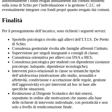
autonomamente i fondi erogati annualmente dai comuni insistenti
sulla zona di Schio per l’individuazione e la gestione C.I.C. ed
eventualmente integrare con fondi propri quanto erogato dai comuni.
Finalità
Per il perseguimento dell’incarico, sono richiesti i seguenti servizi:
Sportello psicologico rivolto agli allievi dell’I.T.I.S. De Pretto
di Schio;
Consulenza genitoriale rivolta alle famiglie afferenti l’istituto;
Supervisione per singoli insegnanti o consigli di classe;
Consulenza orientativa per allievi con DSA o BES;
Consulenza psicologica per studenti con dipendenze (sostanze
psicotrope, ludopatie, dipendenze tecnologiche);
Interventi psico-relazionali in classe su tematiche tipiche
dell’adolescenza (motivazione allo studio, sessualità e
affettività, condivisione e accettazione delle regole, gestione
dell’aggressività) e/o per interventi ad hoc in base alle
specifiche situazioni;
Restituzione al Dirigente Scolastico dei dati emersi,
soprattutto in ordine alle motivazioni che stanno alla base
delle richieste di intervento individuale, con periodicità e non
solo a livello di rendicontazione finale.