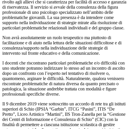
rivolto agli allievi che si caratterizza per facilità di accesso e garanzia
di riservatezza. Il servizio si avvale della consulenza della figura
professionale di uno psicologo specializzato nell’ambito delle
problematiche giovanili. La sua presenza è da intendere come
supporto nella individuazione di strategie mirate alla risoluzione di
particolari problematiche relazionali individuali e del gruppo classe.
Non avrà assolutamente un ruolo terapeutico ma piuttosto di
facilitazione e di aiuto nella lettura delle situazioni difficoltose e di
consulenza/supporto nella individuazione delle strategie di
intervento sul fronte educativo e della comunicazione.
I docenti che riscontrano particolari problematiche e/o difficoltà con
uno studente potranno indirizzare lo stesso ad un incontro di ascolto
dopo un confronto con l’esperto nel tentativo di risolvere o,
quantomeno, arginare le difficoltà. Naturalmente, qualora venissero
riscontrate problematiche di natura diversa da quanto precisato o
patologica, la situazione andrebbe trattata con modalità e figure
professionali specifiche diverse.
Il 9 dicembre 2019 viene sottoscritto un accordo di rete tra gli istituti
superiori di Schio (IPSIA “Garbin”, ITCG “Pasini”, ITIS “De
Pretto”, Liceo Artistico “Martini”, IIS Tron-Zanella per la “Gestione
dei Centri di Informazione e Consulenza di Schio” (CIC) con la
finalità di permettere a ciascuna istituzione scolastica di gestire