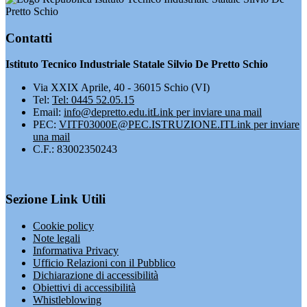
Pretto Schio
Contatti
Istituto Tecnico Industriale Statale Silvio De Pretto Schio
Via XXIX Aprile, 40 - 36015 Schio (VI)
Tel:
Tel: 0445 52.05.15
Email:
info@depretto.edu.it
Link per inviare una mail
PEC:
VITF03000E@PEC.ISTRUZIONE.IT
Link per inviare
una mail
C.F.: 83002350243
Sezione Link Utili
Cookie policy
Note legali
Informativa Privacy
Ufficio Relazioni con il Pubblico
Dichiarazione di accessibilità
Obiettivi di accessibilità
Whistleblowing