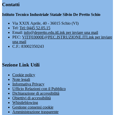
Contatti
Istituto Tecnico Industriale Statale Silvio De Pretto Schio
Via XXIX Aprile, 40 - 36015 Schio (VI)
Tel:
Tel: 0445 52.05.15
Email:
info@depretto.edu.it
Link per inviare una mail
PEC:
VITF03000E@PEC.ISTRUZIONE.IT
Link per inviare
una mail
C.F.: 83002350243
Sezione Link Utili
Cookie policy
Note legali
Informativa Privacy
Ufficio Relazioni con il Pubblico
Dichiarazione di accessibilità
Obiettivi di accessibilità
Whistleblowing
Gestione consensi cookie
Amministrazione trasparente