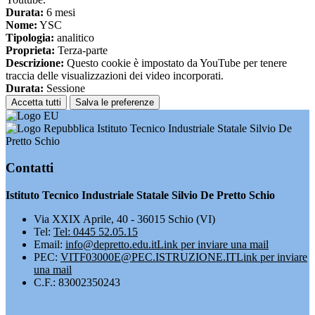
Durata:
6 mesi
Nome:
YSC
Tipologia:
analitico
Proprieta:
Terza-parte
Descrizione:
Questo cookie è impostato da YouTube per tenere
traccia delle visualizzazioni dei video incorporati.
Durata:
Sessione
Accetta tutti
Salva le preferenze
Istituto Tecnico Industriale Statale Silvio De
Pretto Schio
Contatti
Istituto Tecnico Industriale Statale Silvio De Pretto Schio
Via XXIX Aprile, 40 - 36015 Schio (VI)
Tel:
Tel: 0445 52.05.15
Email:
info@depretto.edu.it
Link per inviare una mail
PEC:
VITF03000E@PEC.ISTRUZIONE.IT
Link per inviare
una mail
C.F.: 83002350243