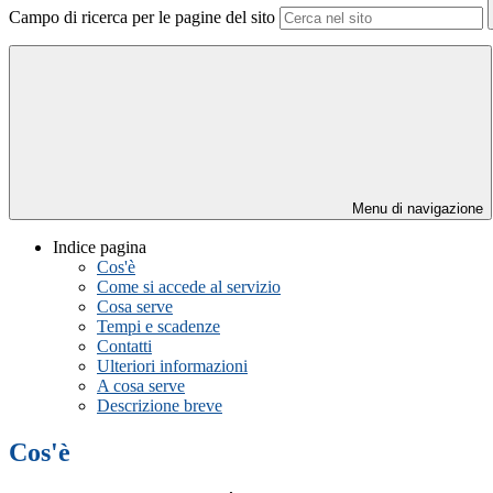
Campo di ricerca per le pagine del sito
Menu di navigazione
Indice pagina
Cos'è
Come si accede al servizio
Cosa serve
Tempi e scadenze
Contatti
Ulteriori informazioni
A cosa serve
Descrizione breve
Cos'è