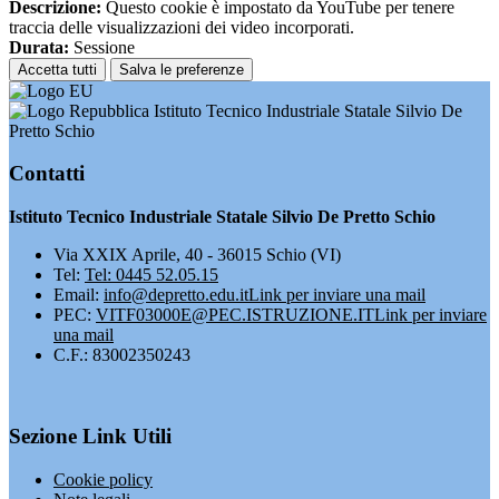
Descrizione:
Questo cookie è impostato da YouTube per tenere
traccia delle visualizzazioni dei video incorporati.
Durata:
Sessione
Accetta tutti
Salva le preferenze
Istituto Tecnico Industriale Statale Silvio De
Pretto Schio
Contatti
Istituto Tecnico Industriale Statale Silvio De Pretto Schio
Via XXIX Aprile, 40 - 36015 Schio (VI)
Tel:
Tel: 0445 52.05.15
Email:
info@depretto.edu.it
Link per inviare una mail
PEC:
VITF03000E@PEC.ISTRUZIONE.IT
Link per inviare
una mail
C.F.: 83002350243
Sezione Link Utili
Cookie policy