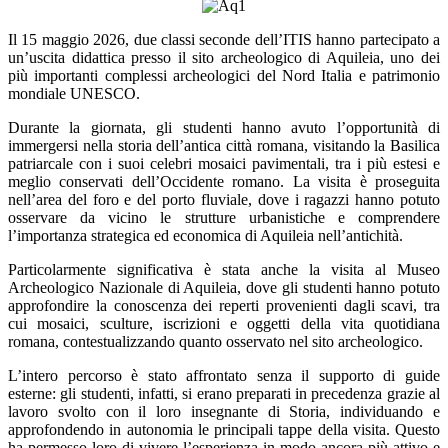
Il 15 maggio 2026, due classi seconde dell’ITIS hanno partecipato a
un’uscita didattica presso il sito archeologico di Aquileia, uno dei
più importanti complessi archeologici del Nord Italia e patrimonio
mondiale UNESCO.
Durante la giornata, gli studenti hanno avuto l’opportunità di
immergersi nella storia dell’antica città romana, visitando la Basilica
patriarcale con i suoi celebri mosaici pavimentali, tra i più estesi e
meglio conservati dell’Occidente romano. La visita è proseguita
nell’area del foro e del porto fluviale, dove i ragazzi hanno potuto
osservare da vicino le strutture urbanistiche e comprendere
l’importanza strategica ed economica di Aquileia nell’antichità.
Particolarmente significativa è stata anche la visita al Museo
Archeologico Nazionale di Aquileia, dove gli studenti hanno potuto
approfondire la conoscenza dei reperti provenienti dagli scavi, tra
cui mosaici, sculture, iscrizioni e oggetti della vita quotidiana
romana, contestualizzando quanto osservato nel sito archeologico.
L’intero percorso è stato affrontato senza il supporto di guide
esterne: gli studenti, infatti, si erano preparati in precedenza grazie al
lavoro svolto con il loro insegnante di Storia, individuando e
approfondendo in autonomia le principali tappe della visita. Questo
ha permesso loro di vivere l’esperienza in modo ancora più attivo e