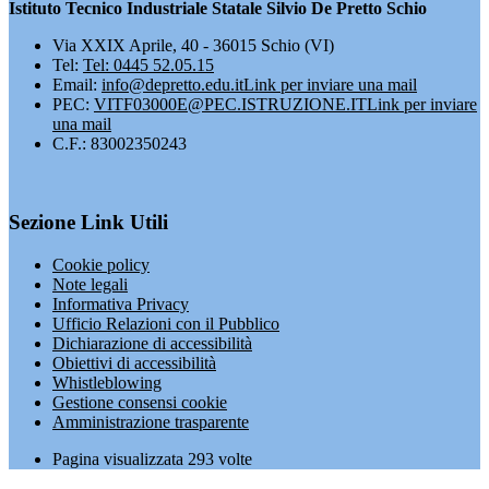
Istituto Tecnico Industriale Statale Silvio De Pretto Schio
Via XXIX Aprile, 40 - 36015 Schio (VI)
Tel:
Tel: 0445 52.05.15
Email:
info@depretto.edu.it
Link per inviare una mail
PEC:
VITF03000E@PEC.ISTRUZIONE.IT
Link per inviare
una mail
C.F.: 83002350243
Sezione Link Utili
Cookie policy
Note legali
Informativa Privacy
Ufficio Relazioni con il Pubblico
Dichiarazione di accessibilità
Obiettivi di accessibilità
Whistleblowing
Gestione consensi cookie
Amministrazione trasparente
Pagina visualizzata
293
volte