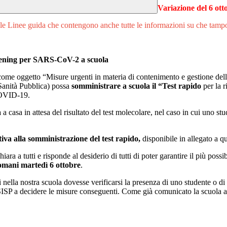
Variazione del 6 ot
 le Linee guida che contengono anche tutte le informazioni su che tampo
creening per SARS-CoV-2 a scuola
ome oggetto “Misure urgenti in materia di contenimento e gestione de
e Sanità Pubblica) possa
somministrare a scuola il “Test rapido
per la r
 COVID-19.
a
a casa in attesa del risultato del test molecolare, nel caso in cui uno stu
iva alla somministrazione del test rapido,
disponibile in allegato a q
ra a tutti e risponde al desiderio di tutti di poter garantire il più possi
omani martedì 6 ottobre
.
ella nostra scuola dovesse verificarsi la presenza di uno studente o di
SISP a decidere le misure conseguenti. Come già comunicato la scuola atti