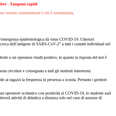
tobre - Tamponi rapidi
ni verrano somministrati e chi li somministra.
ll'emergenza epidemiologica da virus COVID-19. Ulteriori
icerca dell’antigene di SARS-CoV-2” a tutti i contatti individuati nel
dente o un operatore risulti positivo, in quanto la risposta del test è
uesta circolare e consegnata a tutti gli studenti minorenni.
bile ai ragazzi la frequenza in presenza a scuola. Pertanto i genitori
 un operatore scolastico con positività al COVID-19, lo studente sarà
verà attività di didattica a distanza solo nel caso di assenze di