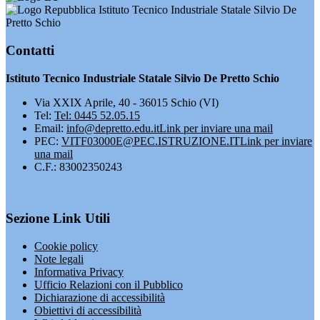
Istituto Tecnico Industriale Statale Silvio De
Pretto Schio
Contatti
Istituto Tecnico Industriale Statale Silvio De Pretto Schio
Via XXIX Aprile, 40 - 36015 Schio (VI)
Tel:
Tel: 0445 52.05.15
Email:
info@depretto.edu.it
Link per inviare una mail
PEC:
VITF03000E@PEC.ISTRUZIONE.IT
Link per inviare
una mail
C.F.: 83002350243
Sezione Link Utili
Cookie policy
Note legali
Informativa Privacy
Ufficio Relazioni con il Pubblico
Dichiarazione di accessibilità
Obiettivi di accessibilità