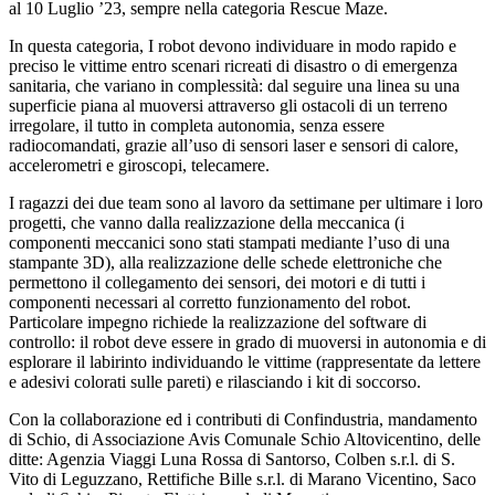
al 10 Luglio ’23, sempre nella categoria Rescue Maze.
In questa categoria, I robot devono individuare in modo rapido e
preciso le vittime entro scenari ricreati di disastro o di emergenza
sanitaria, che variano in complessità: dal seguire una linea su una
superficie piana al muoversi attraverso gli ostacoli di un terreno
irregolare, il tutto in completa autonomia, senza essere
radiocomandati, grazie all’uso di sensori laser e sensori di calore,
accelerometri e giroscopi, telecamere.
I ragazzi dei due team sono al lavoro da settimane per ultimare i loro
progetti, che vanno dalla realizzazione della meccanica (i
componenti meccanici sono stati stampati mediante l’uso di una
stampante 3D), alla realizzazione delle schede elettroniche che
permettono il collegamento dei sensori, dei motori e di tutti i
componenti necessari al corretto funzionamento del robot.
Particolare impegno richiede la realizzazione del software di
controllo: il robot deve essere in grado di muoversi in autonomia e di
esplorare il labirinto individuando le vittime (rappresentate da lettere
e adesivi colorati sulle pareti) e rilasciando i kit di soccorso.
Con la collaborazione ed i contributi di Confindustria, mandamento
di Schio, di Associazione Avis Comunale Schio Altovicentino, delle
ditte: Agenzia Viaggi Luna Rossa di Santorso, Colben s.r.l. di S.
Vito di Leguzzano, Rettifiche Bille s.r.l. di Marano Vicentino, Saco