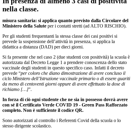
In presenza di almeno 3 casi di positività
nella classe.
misura sanitaria: si applica quanto previsto dalla Circolare del
Ministero della Salute
per i contatti stretti (ad ALTO RISCHIO).
Per gli studenti frequentanti la stessa classe dei casi positivi si
prevede la sospensione dell’attività in presenza, si applica la
didattica a distanza (DAD) per dieci giorni.
Si fa presente che nel caso 2 (due studenti con positività) la scuola è
autorizzata dal Decreto Legge 1 a prendere conoscenza dello stato
vaccinale degli studenti in questo specifico caso. Infatti il decreto
prevede “
per coloro che diano dimostrazione di avere concluso il
ciclo Ministero dell’Istruzione vaccinale primario o di essere guariti
da meno di centoventi giorni oppure di avere effettuato la dose di
richiamo […]
”.
In forza di ciò ogni studente che ne sia in possesso dovrà avere
con sé il Certificato Verde COVID 19 - Green Pass Rafforzato
completo.
Non è sufficiente il codice QR.
Sono autorizzati al controllo i Referenti Covid della scuola o lo
stesso dirigente scolastico.