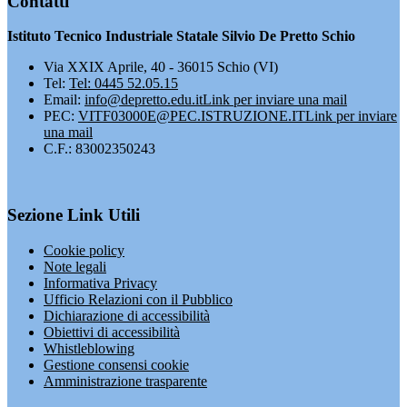
Contatti
Istituto Tecnico Industriale Statale Silvio De Pretto Schio
Via XXIX Aprile, 40 - 36015 Schio (VI)
Tel:
Tel: 0445 52.05.15
Email:
info@depretto.edu.it
Link per inviare una mail
PEC:
VITF03000E@PEC.ISTRUZIONE.IT
Link per inviare
una mail
C.F.: 83002350243
Sezione Link Utili
Cookie policy
Note legali
Informativa Privacy
Ufficio Relazioni con il Pubblico
Dichiarazione di accessibilità
Obiettivi di accessibilità
Whistleblowing
Gestione consensi cookie
Amministrazione trasparente