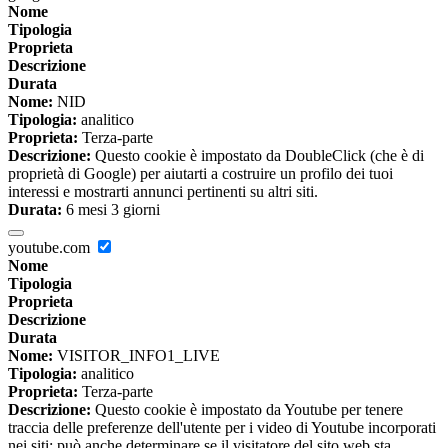
Nome
Tipologia
Proprieta
Descrizione
Durata
Nome:
NID
Tipologia:
analitico
Proprieta:
Terza-parte
Descrizione:
Questo cookie è impostato da DoubleClick (che è di
proprietà di Google) per aiutarti a costruire un profilo dei tuoi
interessi e mostrarti annunci pertinenti su altri siti.
Durata:
6 mesi 3 giorni
youtube.com
Nome
Tipologia
Proprieta
Descrizione
Durata
Nome:
VISITOR_INFO1_LIVE
Tipologia:
analitico
Proprieta:
Terza-parte
Descrizione:
Questo cookie è impostato da Youtube per tenere
traccia delle preferenze dell'utente per i video di Youtube incorporati
nei siti; può anche determinare se il visitatore del sito web sta