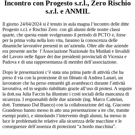
Incontro con Progesto s.r.l., Zero Rischio
s.r.l. e ANMIL
Il giorno 24/04/2024 si è tenuto in aula magna l’incontro delle ditte
Progesto s.r.l. e Rischio Zero
con gli alunni delle nostre classi
quarte, che questa estate svolgeranno il periodo di PCTO e, forse
per la prima volta nella loro vita, faranno la conoscenza delle
dinamiche lavorative presenti in un’azienda. Oltre alle due aziende
era presente anche
l’Associazione Nazionale fra Mutilati e Invalidi
del Lavoro nelle figure dei due presidenti provinciali di Vicenza e
Padova e di una rappresentanza di membri dell’associazione.
Dopo le presentazioni c’è stata una prima parte di attività che ha
preso il via con la proiezione di un filmato di Andrea Lanari, un
lavoratore che ha perso entrambi gli avambracci durante l’attività
lavorativa, ed in seguito riabilitato grazie all’uso di protesi. A seguire
la dott.ssa Julia Faccin ha illustrato i costi sociali della mancanza di
sicurezza. I responsabili delle due aziende (ing. Marco Cattelan,
dott. Tommaso Dal Bianco) con la collaborazione del sig.
Giacomo
Grandesso
hanno messo in atto una presentazione a tre che, tramite
esempi pratici, e stimolando l’intervento degli alunni, ha messo in
luce le problematiche relative alla sicurezza delle macchine e le
conseguenze dell’assenza di protezioni “a bordo macchina”.