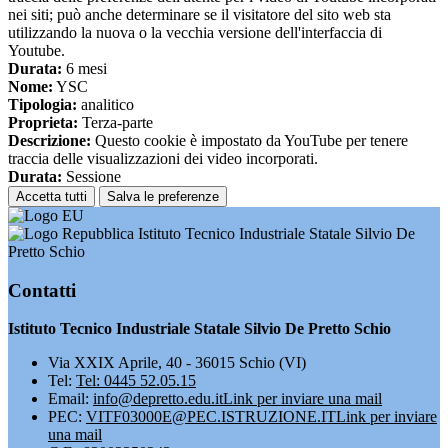
nei siti; può anche determinare se il visitatore del sito web sta
utilizzando la nuova o la vecchia versione dell'interfaccia di
Youtube.
Durata:
6 mesi
Nome:
YSC
Tipologia:
analitico
Proprieta:
Terza-parte
Descrizione:
Questo cookie è impostato da YouTube per tenere
traccia delle visualizzazioni dei video incorporati.
Durata:
Sessione
Accetta tutti
Salva le preferenze
Istituto Tecnico Industriale Statale Silvio De
Pretto Schio
Contatti
Istituto Tecnico Industriale Statale Silvio De Pretto Schio
Via XXIX Aprile, 40 - 36015 Schio (VI)
Tel:
Tel: 0445 52.05.15
Email:
info@depretto.edu.it
Link per inviare una mail
PEC:
VITF03000E@PEC.ISTRUZIONE.IT
Link per inviare
una mail