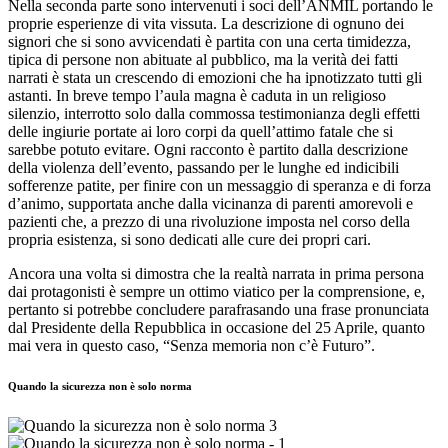
Nella seconda parte sono intervenuti i soci dell’ANMIL portando le
proprie esperienze di vita vissuta. La descrizione di ognuno dei
signori che si sono avvicendati è partita con una certa timidezza,
tipica di persone non abituate al pubblico, ma la verità dei fatti
narrati è stata un crescendo di emozioni che ha ipnotizzato tutti gli
astanti. In breve tempo l’aula magna è caduta in un religioso
silenzio, interrotto solo dalla commossa testimonianza degli effetti
delle ingiurie portate ai loro corpi da quell’attimo fatale che si
sarebbe potuto evitare. Ogni racconto è partito dalla descrizione
della violenza dell’evento, passando per le lunghe ed indicibili
sofferenze patite, per finire con un messaggio di speranza e di forza
d’animo, supportata anche dalla vicinanza di parenti amorevoli e
pazienti che, a prezzo di una rivoluzione imposta nel corso della
propria esistenza, si sono dedicati alle cure dei propri cari.
Ancora una volta si dimostra che la realtà narrata in prima persona
dai protagonisti è sempre un ottimo viatico per la comprensione, e,
pertanto si potrebbe concludere parafrasando una frase pronunciata
dal Presidente della Repubblica in occasione del 25 Aprile, quanto
mai vera in questo caso, “Senza memoria non c’è Futuro”.
Quando la sicurezza non è solo norma