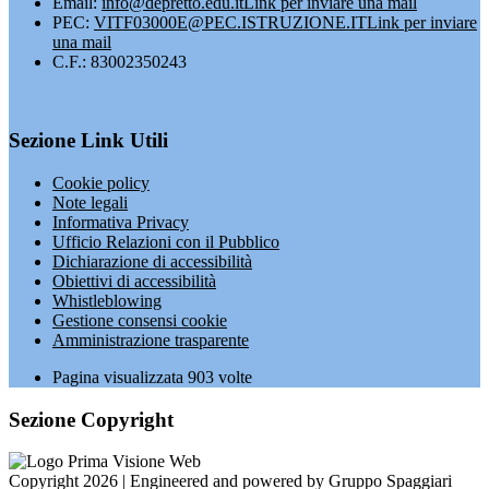
Email:
info@depretto.edu.it
Link per inviare una mail
PEC:
VITF03000E@PEC.ISTRUZIONE.IT
Link per inviare
una mail
C.F.: 83002350243
Sezione Link Utili
Cookie policy
Note legali
Informativa Privacy
Ufficio Relazioni con il Pubblico
Dichiarazione di accessibilità
Obiettivi di accessibilità
Whistleblowing
Gestione consensi cookie
Amministrazione trasparente
Pagina visualizzata
903
volte
Sezione Copyright
Copyright 2026 | Engineered and powered by Gruppo Spaggiari