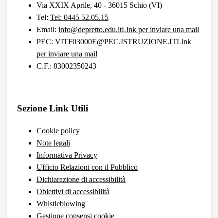
Via XXIX Aprile, 40 - 36015 Schio (VI)
Tel:
Tel: 0445 52.05.15
Email:
info@depretto.edu.it
Link per inviare una mail
PEC:
VITF03000E@PEC.ISTRUZIONE.IT
Link
per inviare una mail
C.F.: 83002350243
Sezione Link Utili
Cookie policy
Note legali
Informativa Privacy
Ufficio Relazioni con il Pubblico
Dichiarazione di accessibilità
Obiettivi di accessibilità
Whistleblowing
Gestione consensi cookie