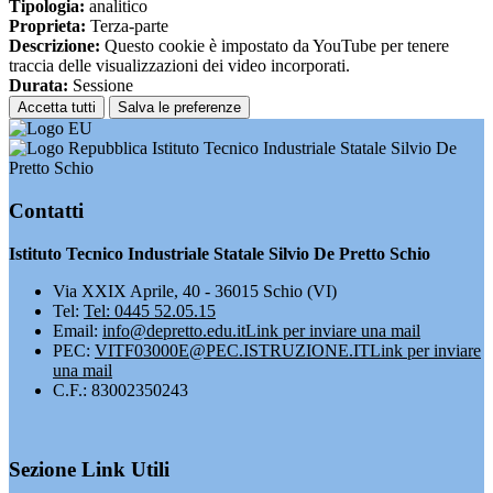
Tipologia:
analitico
Proprieta:
Terza-parte
Descrizione:
Questo cookie è impostato da YouTube per tenere
traccia delle visualizzazioni dei video incorporati.
Durata:
Sessione
Accetta tutti
Salva le preferenze
Istituto Tecnico Industriale Statale Silvio De
Pretto Schio
Contatti
Istituto Tecnico Industriale Statale Silvio De Pretto Schio
Via XXIX Aprile, 40 - 36015 Schio (VI)
Tel:
Tel: 0445 52.05.15
Email:
info@depretto.edu.it
Link per inviare una mail
PEC:
VITF03000E@PEC.ISTRUZIONE.IT
Link per inviare
una mail
C.F.: 83002350243
Sezione Link Utili