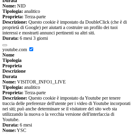
Durata
Nome:
NID
Tipologia:
analitico
Proprieta:
Terza-parte
Descrizione:
Questo cookie è impostato da DoubleClick (che è di
proprietà di Google) per aiutarti a costruire un profilo dei tuoi
interessi e mostrarti annunci pertinenti su altri siti.
Durata:
6 mesi 3 giorni
youtube.com
Nome
Tipologia
Proprieta
Descrizione
Durata
Nome:
VISITOR_INFO1_LIVE
Tipologia:
analitico
Proprieta:
Terza-parte
Descrizione:
Questo cookie è impostato da Youtube per tenere
traccia delle preferenze dell'utente per i video di Youtube incorporati
nei siti; può anche determinare se il visitatore del sito web sta
utilizzando la nuova o la vecchia versione dell'interfaccia di
Youtube.
Durata:
6 mesi
Nome:
YSC