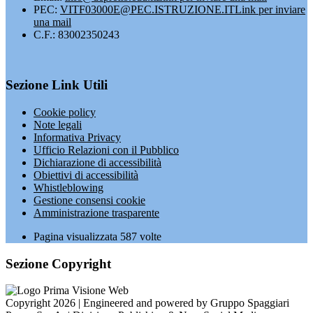
PEC:
VITF03000E@PEC.ISTRUZIONE.IT
Link per inviare
una mail
C.F.: 83002350243
Sezione Link Utili
Cookie policy
Note legali
Informativa Privacy
Ufficio Relazioni con il Pubblico
Dichiarazione di accessibilità
Obiettivi di accessibilità
Whistleblowing
Gestione consensi cookie
Amministrazione trasparente
Pagina visualizzata
587
volte
Sezione Copyright
Copyright 2026 | Engineered and powered by Gruppo Spaggiari