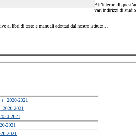
All’interno di quest’ar
vari indirizzi di stud
ive ai libri di testo e manuali adottati dal nostro istituto…
s._2020-2021
._2020-2021
2020-2021
20-2021
020-2021