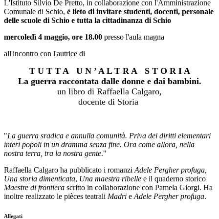
L'Istituto Silvio De Pretto, in collaborazione con l'Amministrazione
Comunale di Schio,
è lieto di invitare studenti, docenti, personale
delle scuole di Schio e tutta la cittadinanza di Schio
mercoledì 4 maggio, ore 18.00
presso l'aula magna
all'incontro con l'autrice di
T U T T A U N ’ A L T R A S T O R I A
La guerra raccontata dalle donne e dai bambini.
un libro di Raffaella Calgaro,
docente di Storia
"
La guerra sradica e annulla comunità. Priva dei diritti elementari
interi popoli in un dramma senza fine. Ora come allora, nella
nostra terra, tra la nostra gente
."
Raffaella Calgaro ha pubblicato i romanzi
Adele Pergher profuga,
Una storia dimenticata
,
Una
maestra ribelle
e il quaderno storico
Maestre di frontiera
scritto in collaborazione con Pamela Giorgi. Ha
inoltre realizzato le pièces teatrali
Madri
e
Adele Pergher profuga
.
Allegati