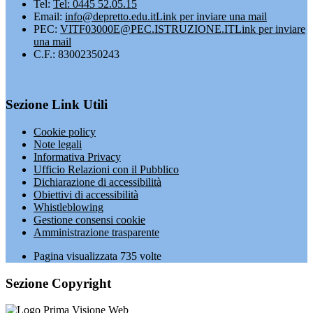
Tel:
Tel: 0445 52.05.15
Email:
info@depretto.edu.it
Link per inviare una mail
PEC:
VITF03000E@PEC.ISTRUZIONE.IT
Link per inviare
una mail
C.F.: 83002350243
Sezione Link Utili
Cookie policy
Note legali
Informativa Privacy
Ufficio Relazioni con il Pubblico
Dichiarazione di accessibilità
Obiettivi di accessibilità
Whistleblowing
Gestione consensi cookie
Amministrazione trasparente
Pagina visualizzata
735
volte
Sezione Copyright