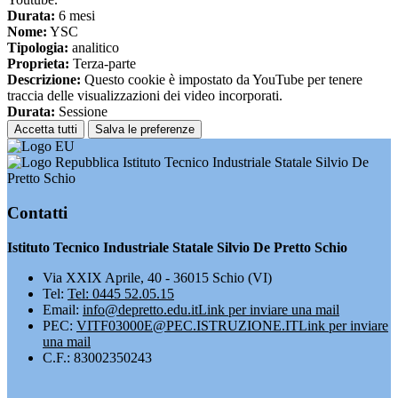
Durata:
6 mesi
Nome:
YSC
Tipologia:
analitico
Proprieta:
Terza-parte
Descrizione:
Questo cookie è impostato da YouTube per tenere
traccia delle visualizzazioni dei video incorporati.
Durata:
Sessione
Accetta tutti
Salva le preferenze
Istituto Tecnico Industriale Statale Silvio De
Pretto Schio
Contatti
Istituto Tecnico Industriale Statale Silvio De Pretto Schio
Via XXIX Aprile, 40 - 36015 Schio (VI)
Tel:
Tel: 0445 52.05.15
Email:
info@depretto.edu.it
Link per inviare una mail
PEC:
VITF03000E@PEC.ISTRUZIONE.IT
Link per inviare
una mail
C.F.: 83002350243