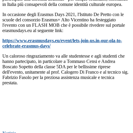
in Italia più consapevoli della comune identità culturale europea.
In occasione degli Erasmus Days 2021, l'Istituto De Pretto con le
scuole del consorzio Erasmus+ Alto Vicentino ha festeggiato
l'evento con un FLASH MOB che è possibile rivedere sul portale
erasmusdays.eu al seguente link:
https://www.erasmusdays.eu/event/lets-join-us.in-our-ola-to-
celebrate-erasmus-days/
Un caloroso ringraziamento va alle studentesse e agli studenti che
hanno partecipato, in particolare a Tommaso Censi e Andrea
Boscato Sopetto della classe 5DA per le bellissime riprese
dell'evento, unitamente al prof. Calogero Di Franco e al tecnico sig.
Fabrizio Fasolo per la preziosa assistenza musicale e tecnica
prestata.