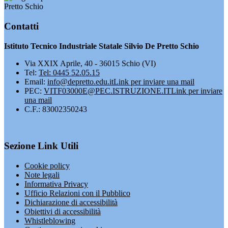
Pretto Schio
Contatti
Istituto Tecnico Industriale Statale Silvio De Pretto Schio
Via XXIX Aprile, 40 - 36015 Schio (VI)
Tel:
Tel: 0445 52.05.15
Email:
info@depretto.edu.it
Link per inviare una mail
PEC:
VITF03000E@PEC.ISTRUZIONE.IT
Link per inviare
una mail
C.F.: 83002350243
Sezione Link Utili
Cookie policy
Note legali
Informativa Privacy
Ufficio Relazioni con il Pubblico
Dichiarazione di accessibilità
Obiettivi di accessibilità
Whistleblowing