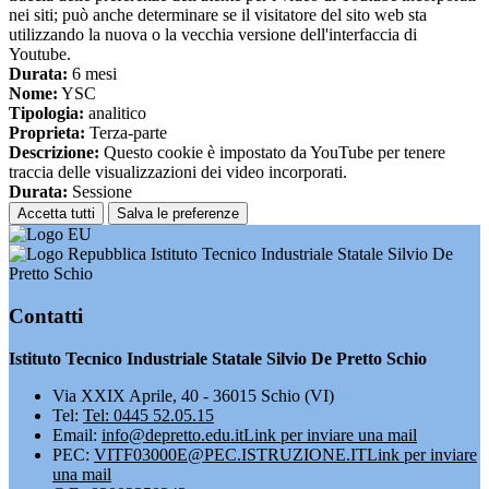
nei siti; può anche determinare se il visitatore del sito web sta
utilizzando la nuova o la vecchia versione dell'interfaccia di
Youtube.
Durata:
6 mesi
Nome:
YSC
Tipologia:
analitico
Proprieta:
Terza-parte
Descrizione:
Questo cookie è impostato da YouTube per tenere
traccia delle visualizzazioni dei video incorporati.
Durata:
Sessione
Accetta tutti
Salva le preferenze
Istituto Tecnico Industriale Statale Silvio De
Pretto Schio
Contatti
Istituto Tecnico Industriale Statale Silvio De Pretto Schio
Via XXIX Aprile, 40 - 36015 Schio (VI)
Tel:
Tel: 0445 52.05.15
Email:
info@depretto.edu.it
Link per inviare una mail
PEC:
VITF03000E@PEC.ISTRUZIONE.IT
Link per inviare
una mail