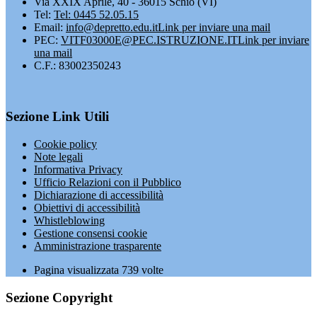
Via XXIX Aprile, 40 - 36015 Schio (VI)
Tel:
Tel: 0445 52.05.15
Email:
info@depretto.edu.it
Link per inviare una mail
PEC:
VITF03000E@PEC.ISTRUZIONE.IT
Link per inviare
una mail
C.F.: 83002350243
Sezione Link Utili
Cookie policy
Note legali
Informativa Privacy
Ufficio Relazioni con il Pubblico
Dichiarazione di accessibilità
Obiettivi di accessibilità
Whistleblowing
Gestione consensi cookie
Amministrazione trasparente
Pagina visualizzata
739
volte
Sezione Copyright