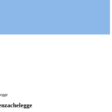
legge
enzachelegge