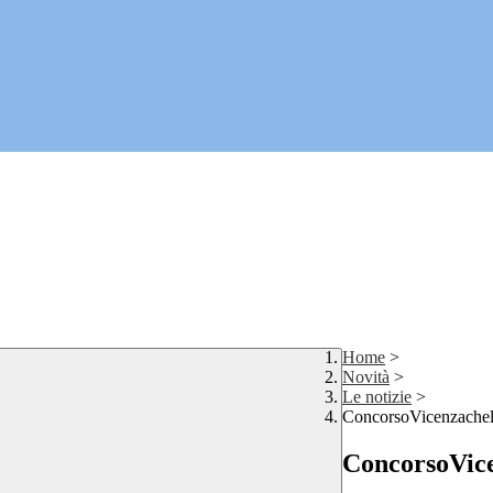
Home
>
Novità
>
Le notizie
>
ConcorsoVicenzache
ConcorsoVic