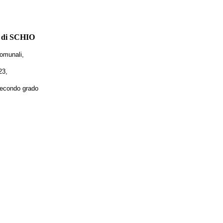
di SCHIO
comunali,
23
,
 secondo grado