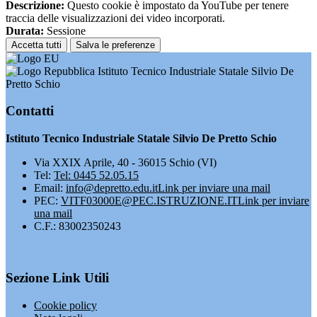
Descrizione:
Questo cookie è impostato da YouTube per tenere
traccia delle visualizzazioni dei video incorporati.
Durata:
Sessione
Accetta tutti
Salva le preferenze
Istituto Tecnico Industriale Statale Silvio De
Pretto Schio
Contatti
Istituto Tecnico Industriale Statale Silvio De Pretto Schio
Via XXIX Aprile, 40 - 36015 Schio (VI)
Tel:
Tel: 0445 52.05.15
Email:
info@depretto.edu.it
Link per inviare una mail
PEC:
VITF03000E@PEC.ISTRUZIONE.IT
Link per inviare
una mail
C.F.: 83002350243
Sezione Link Utili
Cookie policy