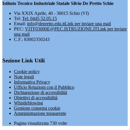
Istituto Tecnico Industriale Statale Silvio De Pretto Schio
Via XXIX Aprile, 40 - 36015 Schio (VI)
Tel:
Tel: 0445 52.05.15
Email:
info@depretto.edu.it
Link per inviare una mail
PEC:
VITF03000E@PEC.ISTRUZIONE.IT
Link per inviare
una mail
C.F.: 83002350243
Sezione Link Utili
Cookie policy
Note legali
Informativa Privacy
Ufficio Relazioni con il Pubblico
Dichiarazione di accessibilità
Obiettivi di accessibilità
Whistleblowing
Gestione consensi cookie
Amministrazione trasparente
Pagina visualizzata
730
volte